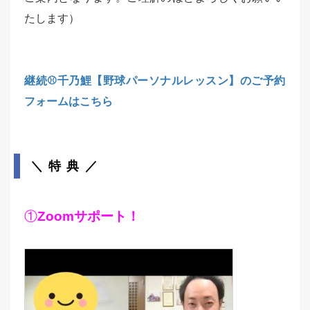
たします）
継続⚾️千乃鯉【野球パーソナルレッスン】のご予約
フォームはこちら
＼ 特 典 ／
①
Zoomサポート！