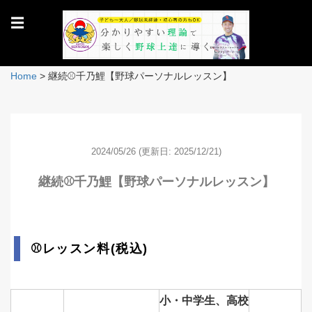
☰
Home
>
継続⚾️千乃鯉【野球パーソナルレッスン】
2024/05/26
(更新日: 2025/12/21)
継続⚾️千乃鯉【野球パーソナルレッスン】
⚾レッスン料(税込)
小・中学生、高校