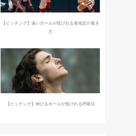
【ピッチング】速いボールが投げれる着地足の着き
方
【ピッチング】伸びるボールが投げれる呼吸法