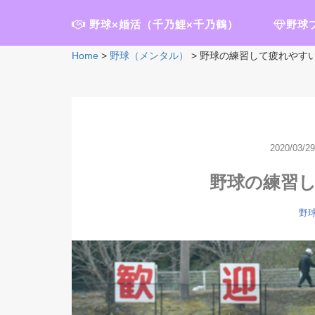
野球×婚活（千乃鯉×千乃鶴）
野球
Home
>
野球（メンタル）
>
野球の練習して疲れやす
2020/03/29
野球の練習
野