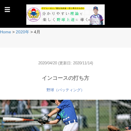
☰
Home
>
2020年
>
4月
2020/04/20
(更新日: 2020/11/14)
インコースの打ち方
野球（バッティング）