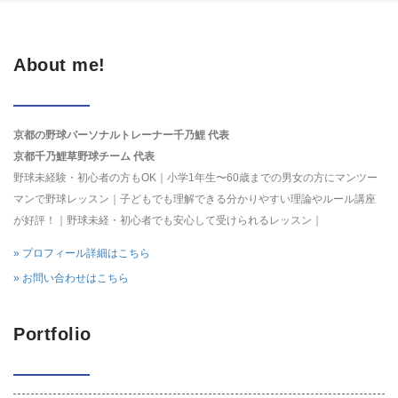
About me!
京都の野球パーソナルトレーナー千乃鯉 代表
京都千乃鯉草野球チーム 代表
野球未経験・初心者の方もOK｜小学1年生〜60歳までの男女の方にマンツー
マンで野球レッスン｜子どもでも理解できる分かりやすい理論やルール講座
が好評！｜野球未経・初心者でも安心して受けられるレッスン｜
» プロフィール詳細はこちら
» お問い合わせはこちら
Portfolio