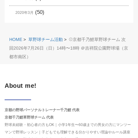
(50)
2020年3月
HOME
>
草野球チーム活動
>
⚾️京都千乃鯉草野球チーム 次
回2026年7月26日（日）14時〜18時 ＠吉祥院公園野球場（京
都市南区）
About me!
京都の野球パーソナルトレーナー千乃鯉 代表
京都千乃鯉草野球チーム 代表
野球未経験・初心者の方もOK｜小学1年生〜60歳までの男女の方にマンツー
マンで野球レッスン｜子どもでも理解できる分かりやすい理論やルール講座