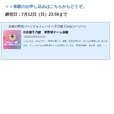
＞＞体験のお申し込みはこちらからどうぞ。
締切日：7月12日（日）23:59まで
京都の野球パーソナルトレーナー千乃鯉 Cozy(コージー)
⚾️京都千乃鯉 草野球チーム体験
🕒️2021年9月15日
こんにちは、Cozyです！「野球を通じて、経験・性別を問わず、みんなが尊重し合い支え合
える、アットホームな草野球チームを目指しています」野球未経験・初心者・女性・ご夫
婦・ソフトボール経験者も大歓迎！一緒に楽しく、健康的に野球をしませんか？😊＞＞まず
は体験をご予約ください。京都千乃鯉 草野球チームの特徴 夫婦で野球に参加して更に仲良
し共通する話題があり会話が増えて更に仲良しになる。幅広い年齢対象年齢が13〜45歳とい
つまでも野球して体を動かして健康。筋肉を鍛えて将来のためにも筋肉の貯金。幅広い年...