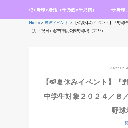
野球×婚活（千乃鯉×千乃鶴）
野球
Home
>
野球イベント
>
【🍉夏休みイベント】『野球
（月・祝日）@吉祥院公園野球場（京都）
2024/07/14
【🍉夏休みイベント】『
中学生対象２０２４／８
野球