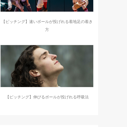
【ピッチング】速いボールが投げれる着地足の着き
方
【ピッチング】伸びるボールが投げれる呼吸法