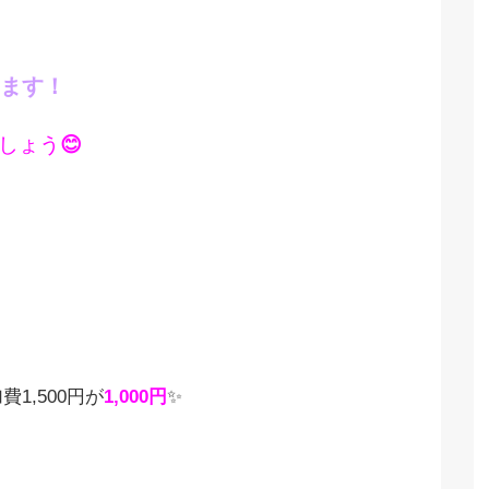
ます！
しょう
😊
1,500円が
1,000円
✨