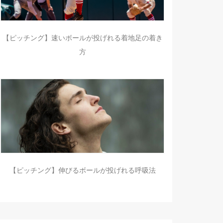
【ピッチング】速いボールが投げれる着地足の着き
方
【ピッチング】伸びるボールが投げれる呼吸法