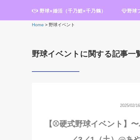
野球×婚活（千乃鯉×千乃鶴）
野球
Home
>
野球イベント
野球イベントに関する記事一
2025/02/16
【⚾硬式野球イベント】〜
／3／1（土）@あ