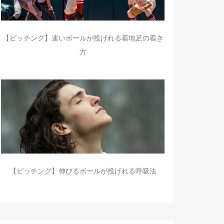
【ピッチング】速いボールが投げれる着地足の着き
方
【ピッチング】伸びるボールが投げれる呼吸法