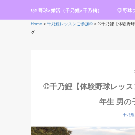
野球×婚活（千乃鯉×千乃鶴）
野球
Home
>
千乃鯉レッスンご参加⚾️
>
⚾️千乃鯉【体験野
グ
⚾️千乃鯉【体験野球レッ
年生 男の
千乃鯉