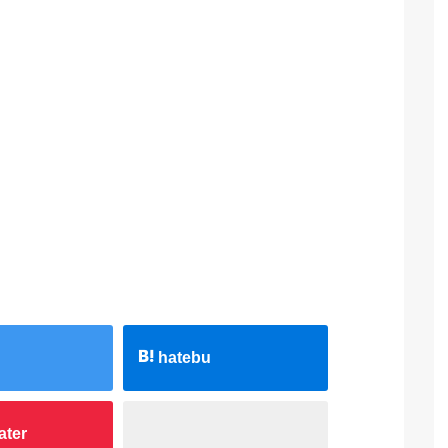
hatebu
ater