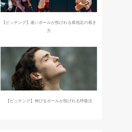
【ピッチング】速いボールが投げれる着地足の着き
方
【ピッチング】伸びるボールが投げれる呼吸法