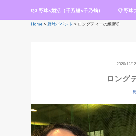
野球×婚活（千乃鯉×千乃鶴）
野球
Home
>
野球イベント
>
ロングティーの練習⚾️
2020/12/12
ロングテ