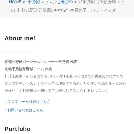
HOME
>
千乃鯉レッスンご参加⚾️
>
⚾️千乃鯉【体験野球レッ
スン】軟式野球部所属の中学2年生男の子 バッティング
About me!
京都の野球パーソナルトレーナー千乃鯉 代表
京都千乃鯉草野球チーム 代表
野球未経験・初心者の方もOK｜小学1年生〜60歳までの男女の方にマンツー
マンで野球レッスン｜子どもでも理解できる分かりやすい理論やルール講座
が好評！｜野球未経・初心者でも安心して受けられるレッスン｜
» プロフィール詳細はこちら
» お問い合わせはこちら
Portfolio