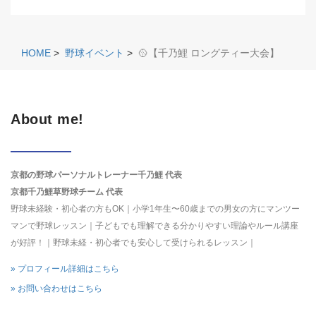
HOME
>
野球イベント
>
🥎【千乃鯉 ロングティー大会】
About me!
京都の野球パーソナルトレーナー千乃鯉 代表
京都千乃鯉草野球チーム 代表
野球未経験・初心者の方もOK｜小学1年生〜60歳までの男女の方にマンツー
マンで野球レッスン｜子どもでも理解できる分かりやすい理論やルール講座
が好評！｜野球未経・初心者でも安心して受けられるレッスン｜
» プロフィール詳細はこちら
» お問い合わせはこちら