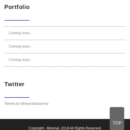
Portfolio
Coming soon...
Coming soon...
Coming soon...
Twitter
Tweets by @manabubannai
TOP
Copyright -
Minimal
, 2019 All Rights Reserved.