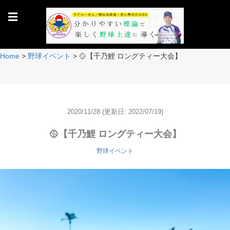
☰
Home
>
野球イベント
>
🥎【千乃鯉 ロングティー大会】
2020/11/28
(更新日: 2022/07/19)
🥎【千乃鯉 ロングティー大会】
野球イベント